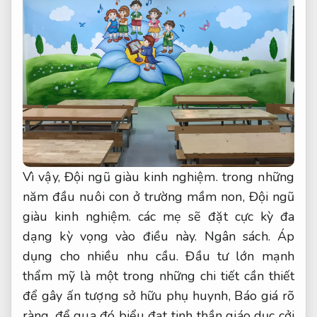
Vì vậy,
Đội ngũ giàu kinh nghiệm.
trong những
năm đầu nuôi con ở trường mầm non,
Đội ngũ
giàu kinh nghiệm.
các mẹ sẽ đặt cực kỳ đa
dạng kỳ vọng vào điều này.
Ngân sách.
Áp
dụng cho nhiều nhu cầu.
Đầu tư lớn mạnh
thẩm mỹ là một trong những chi tiết cần thiết
để gây ấn tượng sở hữu phụ huynh,
Báo giá rõ
ràng.
để qua đó biểu đạt tinh thần giáo dục cởi