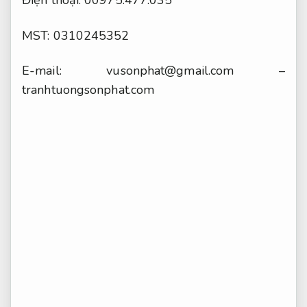
Điện thoại: 00975.477.035
MST: 0310245352
E-mail:
vusonphat@gmail.com
–
tranhtuongsonphat.com