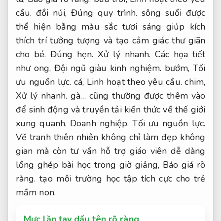
cầu.
đồi núi,
Đúng quy trình.
sông suối được
thể hiện bằng màu sắc tươi sáng giúp kích
thích trí tưởng tượng và tạo cảm giác thư giãn
cho bé.
Đúng hẹn.
Xử lý nhanh.
Các họa tiết
như ong,
Đội ngũ giàu kinh nghiệm.
bướm,
Tối
ưu nguồn lực.
cá,
Linh hoạt theo yêu cầu.
chim,
Xử lý nhanh.
gà… cũng thường được thêm vào
để sinh động và truyền tải kiến thức về thế giới
xung quanh.
Doanh nghiệp.
Tối ưu nguồn lực.
Vẽ tranh thiên nhiên không chỉ làm đẹp không
gian mà còn tư vấn hỗ trợ giáo viên dễ dàng
lồng ghép bài học trong giờ giảng,
Báo giá rõ
ràng.
tạo môi trường học tập tích cực cho trẻ
mầm non.
Mực lăn tay dấu tên rõ ràng