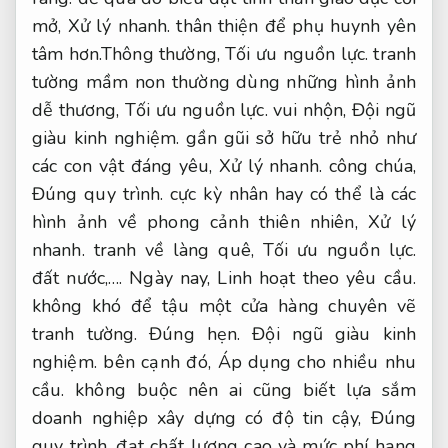
mở,
Xử lý nhanh.
thân thiện để phụ huynh yên
tâm hơn.
Thông thường,
Tối ưu nguồn lực.
tranh
tường mầm non thường dùng những hình ảnh
dễ thương,
Tối ưu nguồn lực.
vui nhộn,
Đội ngũ
giàu kinh nghiệm.
gần gũi sở hữu trẻ nhỏ như
các con vật đáng yêu,
Xử lý nhanh.
công chúa,
Đúng quy trình.
cực kỳ nhân hay có thể là các
hình ảnh về phong cảnh thiên nhiên,
Xử lý
nhanh.
tranh về làng quê,
Tối ưu nguồn lực.
đất nước,….
Ngày nay,
Linh hoạt theo yêu cầu.
không khó để tậu một cửa hàng chuyên vẽ
tranh tường.
Đúng hẹn.
Đội ngũ giàu kinh
nghiệm.
bên cạnh đó,
Áp dụng cho nhiều nhu
cầu.
không buộc nên ai cũng biết lựa sắm
doanh nghiệp xây dựng có độ tin cậy,
Đúng
quy trình.
đạt chất lượng cao và mức phí hạng