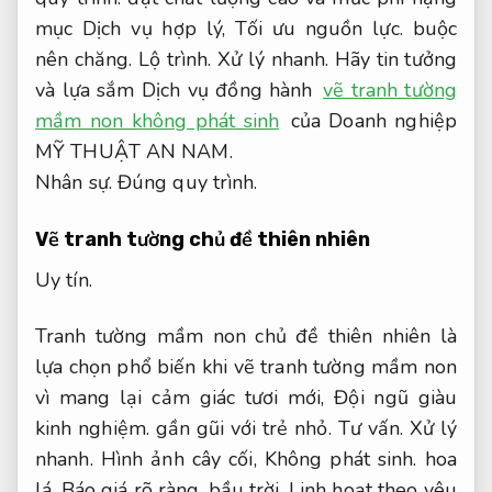
mục Dịch vụ hợp lý,
Tối ưu nguồn lực.
buộc
nên chăng.
Lộ trình.
Xử lý nhanh.
Hãy tin tưởng
và lựa sắm Dịch vụ đồng hành
vẽ tranh tường
mầm non không phát sinh
của Doanh nghiệp
MỸ THUẬT AN NAM.
Nhân sự.
Đúng quy trình.
Vẽ tranh tường chủ đề thiên nhiên
Uy tín.
Tranh tường mầm non chủ đề thiên nhiên là
lựa chọn phổ biến khi vẽ tranh tường mầm non
vì mang lại cảm giác tươi mới,
Đội ngũ giàu
kinh nghiệm.
gần gũi với trẻ nhỏ.
Tư vấn.
Xử lý
nhanh.
Hình ảnh cây cối,
Không phát sinh.
hoa
lá,
Báo giá rõ ràng.
bầu trời,
Linh hoạt theo yêu