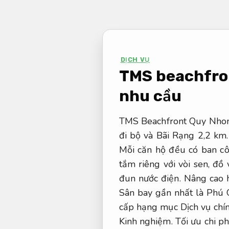
Bỏ
qua
nội
dung
DỊCH VỤ
TMS beachfro
nhu cầu
TMS Beachfront Quy Nhon 
đi bộ và Bãi Rạng 2,2 km.
Mỗi căn hộ đều có ban cô
tắm riêng với vòi sen, đồ
đun nước điện.
Nâng cao 
Sân bay gần nhất là Phú
cấp hạng mục Dịch vụ chín
Kinh nghiệm.
Tối ưu chi phí