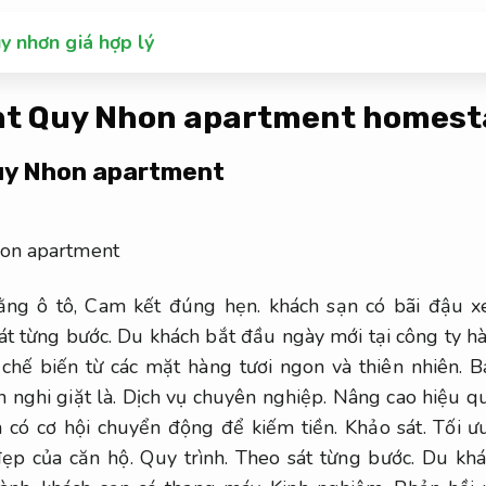
y nhơn giá hợp lý
t Quy Nhon apartment homest
uy Nhon apartment
ằng ô tô,
Cam kết đúng hẹn.
khách sạn có bãi đậu xe
át từng bước.
Du khách bắt đầu ngày mới tại công ty h
hế biến từ các mặt hàng tươi ngon và thiên nhiên.
B
 nghi giặt là.
Dịch vụ chuyên nghiệp.
Nâng cao hiệu qu
 có cơ hội chuyển động để kiếm tiền.
Khảo sát.
Tối ưu
ẹp của căn hộ.
Quy trình.
Theo sát từng bước.
Du khác