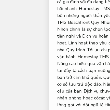
cả gia đình với đa dạng t
hồi nhanh.
Homestay TMS
bên những người thân yê
TMS Beachfront Quy Nho
Nhơn chính là sự chọn l
tiện nghi và Dịch vụ hoàn
hoạt.
Linh hoạt theo yêu 
nhà.
Quy trình.
Tối ưu chi p
vận hành.
Homestay TMS Qu
Nâng cao hiệu quả vận hà
tại đây là cách bạn nuông
bạn trở cần khó quên.
Quy
cơ sở lưu trú độc đáo,
Nân
cầu của bạn.
Dịch vụ chuy
nhận phòng hoặc cócác y
lòng gọi với đội ngũ lễ t