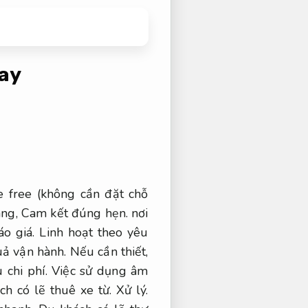
ay
 free (không cần đặt chỗ
àng,
Cam kết đúng hẹn.
nơi
áo giá.
Linh hoạt theo yêu
ả vận hành.
Nếu cần thiết,
 chi phí.
Việc sử dụng âm
h có lẽ thuê xe từ.
Xử lý.