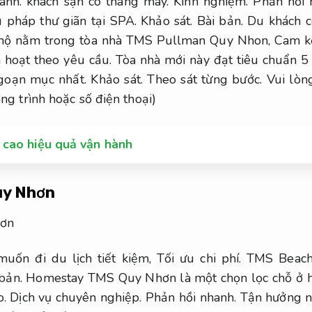
ành.
khách sạn có thang máy.
Kinh nghiệm.
Phản hồi 
u pháp thư giãn tại SPA.
Khảo sát.
Bài bản.
Du khách c
hộ nằm trong tòa nhà TMS Pullman Quy Nhon,
Cam k
h hoạt theo yêu cầu.
Tòa nhà mới này đạt tiêu chuẩn 5 
goạn mục nhất.
Khảo sát.
Theo sát từng bước.
Vui lòng
ng trình hoặc số điện thoại)
 cao hiệu quả vận hành
uy Nhơn
muốn đi du lịch tiết kiệm,
Tối ưu chi phí.
TMS Beach
bản.
Homestay TMS Quy Nhơn là một chọn lọc chỗ ở ho
o.
Dịch vụ chuyên nghiệp.
Phản hồi nhanh.
Tận hưởng nh