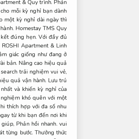
Apartment &
Quy trình.
Phản
 cho mỗi kỳ nghỉ bạn dành
 một kỳ nghỉ dài ngày thì
hành.
Homestay TMS Quy
kết đúng hẹn.
Với đầy đủ
– ROSHI Apartment &
Linh
m giác giống như đang ở
ài bản.
Nâng cao hiệu quả
earch trải nghiệm vui vẻ,
iệu quả vận hành.
Lưu trú
 nhất và khiến kỳ nghỉ của
 nghiệm khó quên với một
i thích hợp với đa số nhu
gay từ khi bạn đến nơi khi
 giúp,
Phản hồi nhanh.
vui
át từng bước.
Thưởng thức