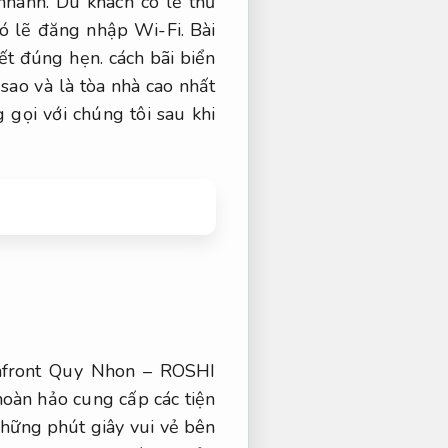
nhanh.
Du khách có lẽ thư
ó lẽ đăng nhập Wi-Fi.
Bài
ết đúng hẹn.
cách bãi biển
sao và là tòa nhà cao nhất
 gọi với chúng tôi sau khi
front Quy Nhon – ROSHI
àn hảo cung cấp các tiện
ững phút giây vui vẻ bên