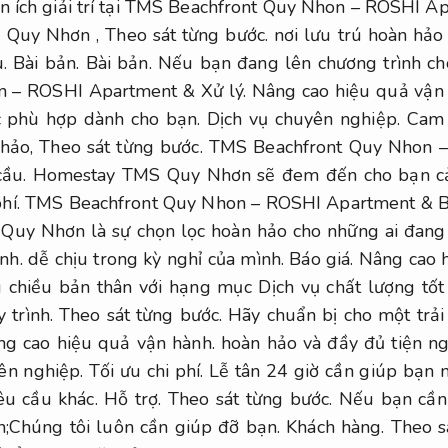
iện ích giải trí tại TMS Beachfront Quy Nhon – ROSHI 
 Quy Nhơn ,
Theo sát từng bước.
nơi lưu trú hoàn hảo
u.
Bài bản.
Bài bản.
Nếu bạn đang lên chương trình cho
n – ROSHI Apartment &
Xử lý.
Nâng cao hiệu quả vận 
ọc phù hợp dành cho bạn.
Dịch vụ chuyên nghiệp.
Cam 
 hảo,
Theo sát từng bước.
TMS Beachfront Quy Nhon 
cầu.
Homestay TMS Quy Nhơn sẽ đem đến cho bạn cả
hí.
TMS Beachfront Quy Nhon – ROSHI Apartment &
B
y Nhơn là sự chọn lọc hoàn hảo cho những ai đang s
nh.
dễ chịu trong kỳ nghỉ của mình.
Báo giá.
Nâng cao h
 chiều bản thân với hạng mục Dịch vụ chất lượng tốt
 trình.
Theo sát từng bước.
Hãy chuẩn bị cho một trải
g cao hiệu quả vận hành.
hoàn hảo và đầy đủ tiện ngh
ên nghiệp.
Tối ưu chi phí.
Lễ tân 24 giờ cần giúp bạn n
êu cầu khác.
Hỗ trợ.
Theo sát từng bước.
Nếu bạn cần
ân;Chúng tôi luôn cần giúp đỡ bạn.
Khách hàng.
Theo s