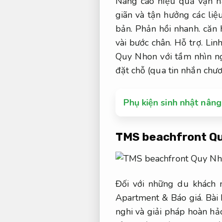
Nâng cao hiệu quả vận h
giãn và tận hưởng các liệ
bản.
Phản hồi nhanh.
căn 
vài bước chân.
Hỗ trợ.
Lin
Quy Nhon với tầm nhìn n
đặt chỗ (qua tin nhắn chươ
Phụ kiện sinh nhật nâng
TMS beachfront Q
Đối với những du khách 
Apartment &
Báo giá.
Bài 
nghi và giải pháp hoàn hả