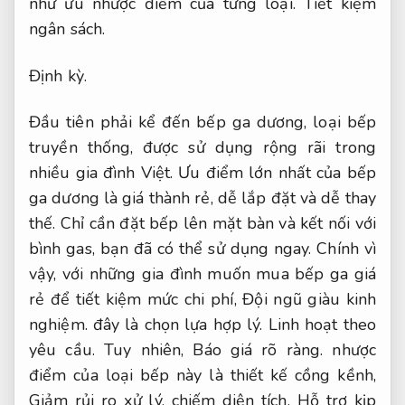
như ưu nhược điểm của từng loại.
Tiết kiệm
ngân sách.
Định kỳ.
Đầu tiên phải kể đến bếp ga dương, loại bếp
truyền thống, được sử dụng rộng rãi trong
nhiều gia đình Việt. Ưu điểm lớn nhất của bếp
ga dương là giá thành rẻ, dễ lắp đặt và dễ thay
thế. Chỉ cần đặt bếp lên mặt bàn và kết nối với
bình gas, bạn đã có thể sử dụng ngay. Chính vì
vậy, với những gia đình muốn mua bếp ga giá
rẻ để tiết kiệm mức chi phí,
Đội ngũ giàu kinh
nghiệm.
đây là chọn lựa hợp lý.
Linh hoạt theo
yêu cầu.
Tuy nhiên,
Báo giá rõ ràng.
nhược
điểm của loại bếp này là thiết kế cồng kềnh,
Giảm rủi ro xử lý.
chiếm diện tích,
Hỗ trợ kịp