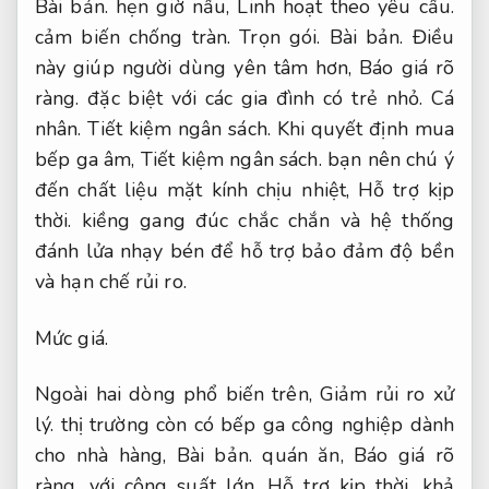
Bài bản.
hẹn giờ nấu,
Linh hoạt theo yêu cầu.
cảm biến chống tràn.
Trọn gói.
Bài bản.
Điều
này giúp người dùng yên tâm hơn,
Báo giá rõ
ràng.
đặc biệt với các gia đình có trẻ nhỏ.
Cá
nhân.
Tiết kiệm ngân sách.
Khi quyết định mua
bếp ga âm,
Tiết kiệm ngân sách.
bạn nên chú ý
đến chất liệu mặt kính chịu nhiệt,
Hỗ trợ kịp
thời.
kiềng gang đúc chắc chắn và hệ thống
đánh lửa nhạy bén để hỗ trợ bảo đảm độ bền
và hạn chế rủi ro.
Mức giá.
Ngoài hai dòng phổ biến trên,
Giảm rủi ro xử
lý.
thị trường còn có bếp ga công nghiệp dành
cho nhà hàng,
Bài bản.
quán ăn,
Báo giá rõ
ràng.
với công suất lớn,
Hỗ trợ kịp thời.
khả