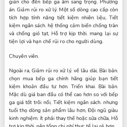
giản cho đến bếp ga âm sang trọng.
Phương
án.
Giảm rủi ro xử lý.
Một số dòng cao cấp còn
tích hợp tính năng tiết kiệm nhiên liệu,
Tiết
kiệm ngân sách.
hệ thống cảm biến chống tràn
và chống gió tạt,
Hỗ trợ kịp thời.
mang lại sự
tiện lợi và hạn chế rủi ro cho người dùng.
Chuyên viên.
Ngoài ra,
Giảm rủi ro xử lý.
về lâu dài,
Bài bản.
chọn mua bếp ga chính hãng giúp bạn tiết
kiệm khoản đầu tư hơn.
Triển khai.
Bài bản.
Mặc dù giá ban đầu có thể cao hơn so với bếp
ga giá tốt trôi nổi,
Tiết kiệm ngân sách.
nhưng
tuổi thọ dòng sản phẩm lâu hơn,
Đội ngũ giàu
kinh nghiệm.
ít phải thay thế hoặc sửa chữa,
Hỗ
trợ kịp thời.
nên tổng chi phí thực tế lại rẻ hơn.