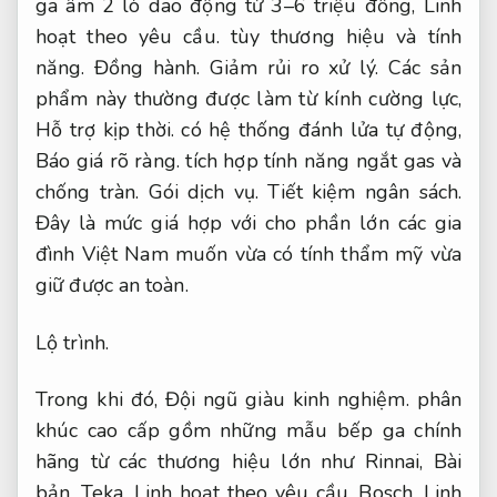
ga âm 2 lò dao động từ 3–6 triệu đồng,
Linh
hoạt theo yêu cầu.
tùy thương hiệu và tính
năng.
Đồng hành.
Giảm rủi ro xử lý.
Các sản
phẩm này thường được làm từ kính cường lực,
Hỗ trợ kịp thời.
có hệ thống đánh lửa tự động,
Báo giá rõ ràng.
tích hợp tính năng ngắt gas và
chống tràn.
Gói dịch vụ.
Tiết kiệm ngân sách.
Đây là mức giá hợp với cho phần lớn các gia
đình Việt Nam muốn vừa có tính thẩm mỹ vừa
giữ được an toàn.
Lộ trình.
Trong khi đó,
Đội ngũ giàu kinh nghiệm.
phân
khúc cao cấp gồm những mẫu bếp ga chính
hãng từ các thương hiệu lớn như Rinnai,
Bài
bản.
Teka,
Linh hoạt theo yêu cầu.
Bosch,
Linh