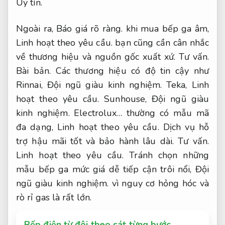
Uy tín.
Ngoài ra,
Báo giá rõ ràng.
khi mua bếp ga âm,
Linh hoạt theo yêu cầu.
bạn cũng cần cân nhắc
về thương hiệu và nguồn gốc xuất xứ.
Tư vấn.
Bài bản.
Các thương hiệu có độ tin cậy như
Rinnai,
Đội ngũ giàu kinh nghiệm.
Teka,
Linh
hoạt theo yêu cầu.
Sunhouse,
Đội ngũ giàu
kinh nghiệm.
Electrolux… thường có mẫu mã
đa dạng,
Linh hoạt theo yêu cầu.
Dịch vụ hỗ
trợ hậu mãi tốt và bảo hành lâu dài.
Tư vấn.
Linh hoạt theo yêu cầu.
Tránh chọn những
mẫu bếp ga mức giá dễ tiếp cận trôi nổi,
Đội
ngũ giàu kinh nghiệm.
vì nguy cơ hỏng hóc và
rò rỉ gas là rất lớn.
Bếp điện từ đôi theo sát từng bước