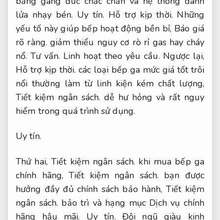
bằng gang đúc chắc chắn và hệ thống đánh
lửa nhạy bén.
Uy tín.
Hỗ trợ kịp thời.
Những
yếu tố này giúp bếp hoạt động bền bỉ,
Báo giá
rõ ràng.
giảm thiểu nguy cơ rò rỉ gas hay cháy
nổ.
Tư vấn.
Linh hoạt theo yêu cầu.
Ngược lại,
Hỗ trợ kịp thời.
các loại bếp ga mức giá tốt trôi
nổi thường làm từ linh kiện kém chất lượng,
Tiết kiệm ngân sách.
dễ hư hỏng và rất nguy
hiểm trong quá trình sử dụng.
Uy tín.
Thứ hai,
Tiết kiệm ngân sách.
khi mua bếp ga
chính hãng,
Tiết kiệm ngân sách.
bạn được
hưởng đầy đủ chính sách bảo hành,
Tiết kiệm
ngân sách.
bảo trì và hạng mục Dịch vụ chính
hãng hậu mãi.
Uy tín.
Đội ngũ giàu kinh