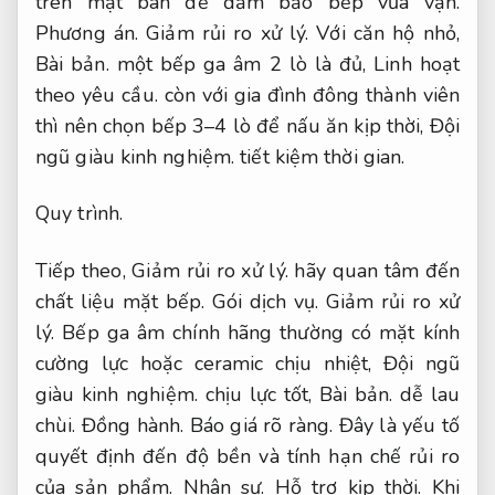
trên mặt bàn để đảm bảo bếp vừa vặn.
Phương án.
Giảm rủi ro xử lý.
Với căn hộ nhỏ,
Bài bản.
một bếp ga âm 2 lò là đủ,
Linh hoạt
theo yêu cầu.
còn với gia đình đông thành viên
thì nên chọn bếp 3–4 lò để nấu ăn kịp thời,
Đội
ngũ giàu kinh nghiệm.
tiết kiệm thời gian.
Quy trình.
Tiếp theo,
Giảm rủi ro xử lý.
hãy quan tâm đến
chất liệu mặt bếp.
Gói dịch vụ.
Giảm rủi ro xử
lý.
Bếp ga âm chính hãng thường có mặt kính
cường lực hoặc ceramic chịu nhiệt,
Đội ngũ
giàu kinh nghiệm.
chịu lực tốt,
Bài bản.
dễ lau
chùi.
Đồng hành.
Báo giá rõ ràng.
Đây là yếu tố
quyết định đến độ bền và tính hạn chế rủi ro
của sản phẩm.
Nhân sự.
Hỗ trợ kịp thời.
Khi