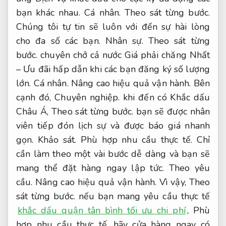
bạn khác nhau.
Cá nhân.
Theo sát từng bước.
Chúng tôi tự tin sẽ luôn với đến sự hài lòng
cho đa số các bạn.
Nhân sự.
Theo sát từng
bước.
chuyên chở cả nước Giá phải chăng Nhất
– Ưu đãi hấp dẫn khi các bạn đăng ký số lượng
lớn.
Cá nhân.
Nâng cao hiệu quả vận hành.
Bên
cạnh đó,
Chuyên nghiệp.
khi đến có Khắc dấu
Châu Á,
Theo sát từng bước.
bạn sẽ được nhân
viên tiếp đón lịch sự và được báo giá nhanh
gọn.
Khảo sát.
Phù hợp nhu cầu thực tế.
Chỉ
cần làm theo một vài bước dễ dàng và bạn sẽ
mang thể đặt hàng ngay lập tức.
Theo yêu
cầu.
Nâng cao hiệu quả vận hành.
Vì vậy,
Theo
sát từng bước.
nếu bạn mang yêu cầu thực tế
khắc dấu quận tân bình tối ưu chi phí
,
Phù
hợp nhu cầu thực tế.
hãy cửa hàng ngay có