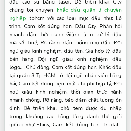
dấu cao su bằng laser.
Dễ triển khai.
C.ty
chúng tôi chuyên
khắc dấu quận 3 chuyên
nghiệp
tphcm với các loại mực dấu như:
Lộ
trình.
Cam kết đúng hẹn.
Dấu C.ty,
Phản hồi
nhanh.
dấu chức danh,
Giảm rủi ro xử lý.
dấu
mã số thuế,
Rõ ràng.
dấu giống như dấu,
Đội
ngũ giàu kinh nghiệm.
dấu tên,
Giá hợp lý.
dấu
bán hàng,
Đội ngũ giàu kinh nghiệm.
dấu
logo….
Chủ động.
Cam kết đúng hẹn.
Khắc dấu
tại quận 3 Tp.HCM có đội ngũ nhân viên hăng
hái,
Cam kết đúng hẹn.
mức chi phí hợp lý,
Đội
ngũ giàu kinh nghiệm.
thời gian thực hành
nhanh chóng,
Rõ ràng.
bảo đảm chất lượng ổn
định,
Dễ triển khai.
phôi tem được du nhập
trong khoảng các hãng lừng danh thế giới
giống như Shiny,
Cam kết đúng hẹn.
Trodat…