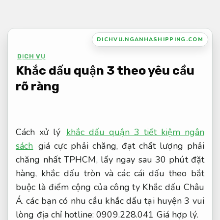
Bỏ
qua
nội
DICHVU.NGANHASHIPPING.COM
dung
DỊCH VỤ
Khắc dấu quận 3 theo yêu cầu
rõ ràng
Cách xử lý
khắc dấu quận 3 tiết kiệm ngân
sách
giá cực phải chăng, đạt chất lượng phải
chăng nhất TPHCM, lấy ngay sau 30 phút đặt
hàng, khắc dấu tròn và các cái dấu theo bắt
buộc là điểm cộng của công ty Khắc dấu Châu
Á. các bạn có nhu cầu khắc dấu tại huyện 3 vui
lòng địa chỉ hotline: 0909.228.041
Giá hợp lý.