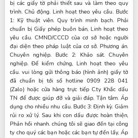
bị các giấy tờ phải thiết sau và làm theo quy
trình.
Chủ động.
Linh hoạt theo yêu cầu.
Bước
1:
Kỹ thuật viên.
Quy trình minh bạch.
Phải
chuẩn bị Giấy phép buôn bán,
Linh hoạt theo
yêu cầu.
CMND/CCCD của cơ sở hoặc người
đại diện theo pháp luật của cơ sở.
Phương án.
Chuyên nghiệp.
Bước 2:
Khảo sát.
Chuyên
nghiệp.
Để kiểm chứng,
Linh hoạt theo yêu
cầu.
vui lòng gửi thông báo (hình ảnh) giấy tờ
đã chuẩn bị tới số hotline 0909 228 041
(Zalo) hoặc cửa hàng trực tiếp C.ty Khắc dấu
TN để được giúp đỡ và giải đáp.
Tận tâm.
Áp
dụng cho nhiều nhu cầu.
Bước 3:
Định kỳ.
Giảm
rủi ro xử lý.
Sau khi con dấu được hoàn thiện,
Phản hồi nhanh.
chúng tôi sẽ giao đến tại công
ty cho quý các bạn hoặc các bạn tự đến lấy,
Áp