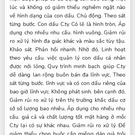
lúc và không có giảm thiểu nghiêm ngặt nào
về hình dạng của con dấu.
Chủ động.
Theo sát
từng bước.
Con dấu C.ty Có lẽ là hình tròn,
Áp
dụng cho nhiều nhu cầu.
hình vuông,
Giảm rủi
ro xử lý.
hình đa giác khác và màu sắc tùy tậu.
Khảo sát.
Phản hồi nhanh.
Nhờ đó,
Linh hoạt
theo yêu cầu.
việc quản lý con dấu cá nhân
được nới lỏng,
Quy trình minh bạch.
giúp C.ty
dễ dàng lan rộng buôn bán đa lĩnh vực,
Theo
sát từng bước.
lĩnh vực và có con dấu riêng của
bao giờ lĩnh vực.
Không phát sinh.
bên cạnh đó,
Giảm rủi ro xử lý.
trên thị trường khắc dấu cơ
sở số lượng bao nhiêu,
Áp dụng cho nhiều nhu
cầu.
giá cả và chất lượng tốt mặt hàng ở mỗi
C.ty lại có sự khác nhau.
Giảm rủi ro xử lý.
Để
giảm thiểu chọn buộc cần miếng dán giả trôi