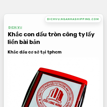
Bỏ
qua
nội
DICHVU.NGANHASHIPPING.COM
dung
DỊCH VỤ
Khắc con dấu tròn công ty lấy
liền bài bản
Khắc dấu cơ sở tại tphcm