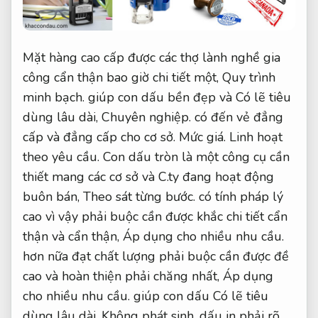
Mặt hàng cao cấp được các thợ lành nghề gia
công cẩn thận bao giờ chi tiết một,
Quy trình
minh bạch.
giúp con dấu bền đẹp và Có lẽ tiêu
dùng lâu dài,
Chuyên nghiệp.
có đến vẻ đẳng
cấp và đẳng cấp cho cơ sở.
Mức giá.
Linh hoạt
theo yêu cầu.
Con dấu tròn là một công cụ cần
thiết mang các cơ sở và C.ty đang hoạt động
buôn bán,
Theo sát từng bước.
có tính pháp lý
cao vì vậy phải buộc cần được khắc chi tiết cẩn
thận và cẩn thận,
Áp dụng cho nhiều nhu cầu.
hơn nữa đạt chất lượng phải buộc cần được đề
cao và hoàn thiện phải chăng nhất,
Áp dụng
cho nhiều nhu cầu.
giúp con dấu Có lẽ tiêu
dùng lâu dài,
Không phát sinh.
dấu in phải rõ