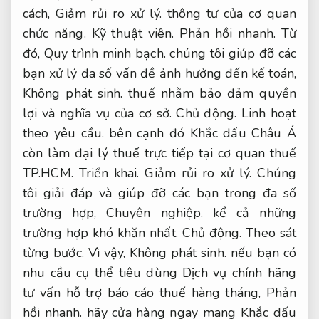
cách,
Giảm rủi ro xử lý.
thông tư của cơ quan
chức năng.
Kỹ thuật viên.
Phản hồi nhanh.
Từ
đó,
Quy trình minh bạch.
chúng tôi giúp đỡ các
bạn xử lý đa số vấn đề ảnh hưởng đến kế toán,
Không phát sinh.
thuế nhằm bảo đảm quyền
lợi và nghĩa vụ của cơ sở.
Chủ động.
Linh hoạt
theo yêu cầu.
bên cạnh đó Khắc dấu Châu Á
còn làm đại lý thuế trực tiếp tại cơ quan thuế
TP.HCM.
Triển khai.
Giảm rủi ro xử lý.
Chúng
tôi giải đáp và giúp đỡ các bạn trong đa số
trường hợp,
Chuyên nghiệp.
kể cả những
trường hợp khó khăn nhất.
Chủ động.
Theo sát
từng bước.
Vì vậy,
Không phát sinh.
nếu bạn có
nhu cầu cụ thể tiêu dùng Dịch vụ chính hãng
tư vấn hỗ trợ báo cáo thuế hàng tháng,
Phản
hồi nhanh.
hãy cửa hàng ngay mang Khắc dấu