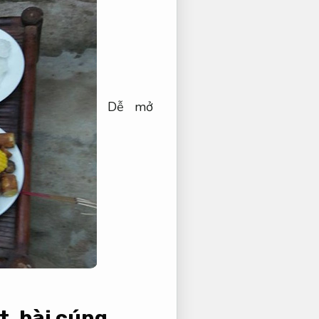
Dễ mở
t, bài cúng