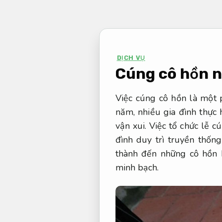
Bỏ
qua
nội
dung
DỊCH VỤ
Cúng cô hồn n
Việc cúng cô hồn là một 
năm, nhiều gia đình thực 
vận xui. Việc tổ chức lễ c
đình duy trì truyền thốn
thành đến những cô hồn 
minh bạch.